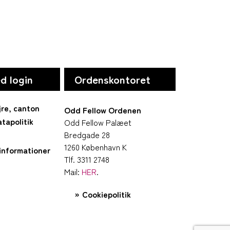
d login
Ordenskontoret
jre, canton
Odd Fellow Ordenen
tapolitik
Odd Fellow Palæet
Bredgade 28
1260 København K
informationer
Tlf. 3311 2748
Mail:
HER
.
Cookiepolitik