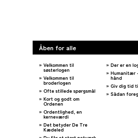
Åben for alle
Velkommen til
Der er en lo
søsterlogen
Humanitær –
Velkommen til
hånd
broderlogen
Giv dig tid ti
Ofte stillede spørgsmål
Sådan foreg
Kort og godt om
Ordenen
Ordentlighed, en
kerneværdi
Det betyder De Tre
Kædeled
Du får et stort netværk