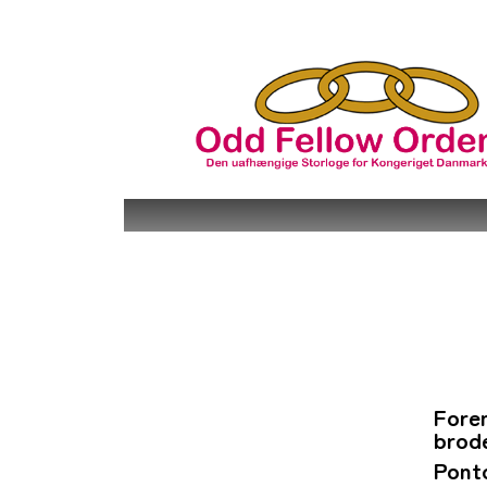
Fore
brod
Pont