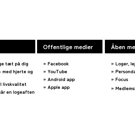
Offentlige medier
Åben me
ge tæt på dig
Facebook
Loger, le
 med hjerte og
YouTube
Personda
Android app
Focus
l livskvalitet
Apple app
Medlems
år en logeaften