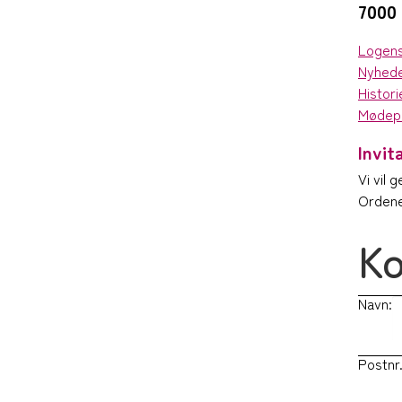
7000 
Logen
Nyhed
Histori
Mødep
Invit
Vi vil 
Ordene
Ko
Navn:
Postnr.